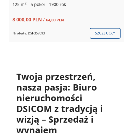
2
125 m
5 pokoi
1900 rok
8 000,00 PLN
/
64,00 PLN
SZCZEGÓŁY
Nr oferty: DSI-357693
Twoja przestrzeń,
nasza pasja: Biuro
nieruchomości
DSICOM z tradycją i
wizją – Sprzedaż i
wynajem